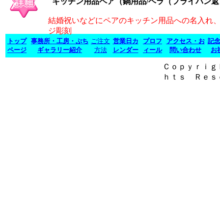
キッチン用品ペア（鍋用品/ヘラ（フライパン返
結婚祝いなどにペアのキッチン用品への名入れ
ジ彫刻
トップ
事務所・工房・ぷち
ご注文
営業日カ
プロフ
アクセス・お
記
ページ
ギャラリー紹介
方法
レンダー
ィール
問い合わせ
お
Ｃｏｐｙｒｉｇ
ｈｔｓ Ｒｅｓ