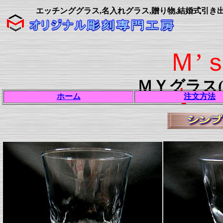
エッチンググラス,名入れグラス,贈り物,結婚式引き
Ｍ’
ＭＹグラス
ｔ
ホーム
注文方法