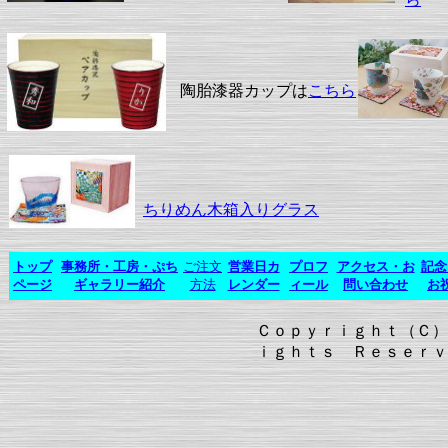
陶胎漆器カップは
こちら
ちりめん木箱入りグラス
トップ
事務所・工房・ぷち
ご注文
営業日カ
プロフ
アクセス・お
記念
ページ
ギャラリー紹介
方法
レンダー
ィール
問い合わせ
お
Ｃｏｐｙｒｉｇｈｔ（Ｃ）
ｉｇｈｔｓ Ｒｅｓｅｒｖ