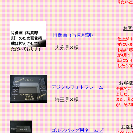
りたいと
お客
肖像画（写真彫
肖像画（写真彫刻）
刻）のため画像掲
仕上がり
載は控えさせてい
ずにいま
大分県Ｓ様
ただいております
お品に感
が4月１
話になり
したら宜
お客様
デジタルフォトフレーム
全体的に
ました。
埼玉県Ｓ様
また、別
が、その
お客
ゴルフバッグ用ネームプ
いろいろ