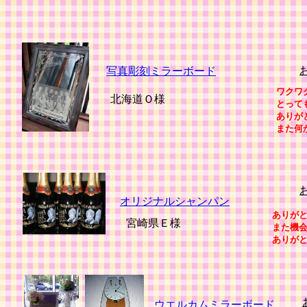
写真彫刻ミラーボード
ワクワ
北海道Ｏ様
とっても
ありが
また何
オリジナルシャンパン
ありが
宮崎県Ｅ様
また機
ありが
ウエルカムミラーボード