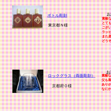
お
ボトル彫刻
素敵
とて
東京都Ｎ様
ござ
ラッ
また
どう
お
ロックグラス（両面彫刻）
素敵
父も
あり
京都府Ｏ様
なに