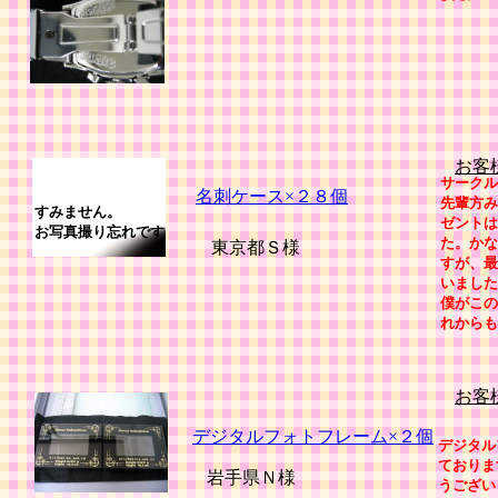
お客
サークル
名刺ケース×２８個
先輩方み
すみません。
ゼントは
お写真撮り忘れです
た。かな
東京都Ｓ様
すが、最
いました
僕がこの
れからも
お客
デジタルフォトフレーム×２個
デジタル
ておりま
岩手県Ｎ様
うござい