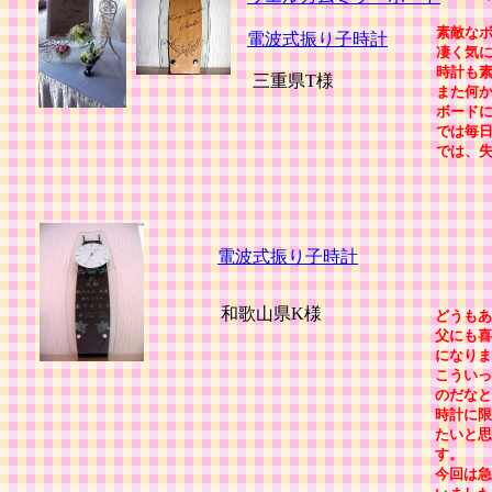
素敵な
電波式振り子時計
凄く気
時計も
三重県T様
また何
ボード
では毎
では、
電波式振り子時計
和歌山県K様
どうもあ
父にも喜
になりま
こういっ
のだなと
時計に限
たいと思
す。
今回は急