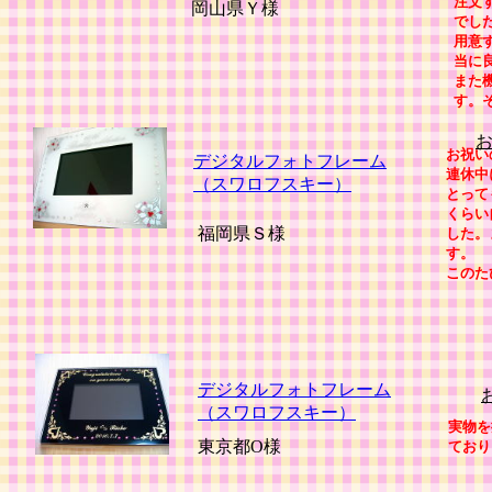
注文
岡山県Ｙ様
でし
用意
当に
また
す。
お祝い
デジタルフォトフレーム
連休中
（スワロフスキー）
とって
くらい
福岡県Ｓ様
した。
す。
このた
デジタルフォトフレーム
（スワロフスキー）
実物を
東京都O様
ており