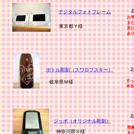
デジタルフォトフレーム
お
ま
東京都Ｙ様
見
あ
ボトル彫刻（スワロフスキー）
すっ
岐阜県Ｍ様
本当
ジッポ（オリジナル彫刻）
想
神奈川県Ｓ様
あ