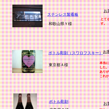
お
ステンレス製看板
とて
和歌山県Ｙ様
す。
お
ボトル彫刻（スワロフスキー）
本当に
東京都Ａ様
した。
ありが
これか
ボトル彫刻
お