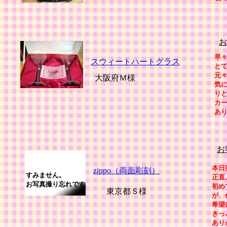
お
早
スウィートハートグラス
と
元
大阪府Ｍ様
気
り
カ
あ
お
本日
zippo（両面彫刻）
すみません。
正直
お写真撮り忘れです
初め
東京都Ｓ様
が、
希望
きっ
あり