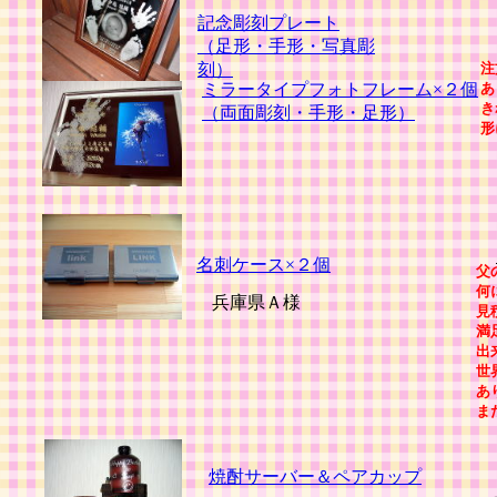
記念彫刻プレート
（足形・手形・写真彫
刻）
注
ミラータイプフォトフレーム×２個
あ
き
（両面彫刻・手形・足形）
形
名刺ケース×２個
父
何
兵庫県Ａ様
見
満
出
世
あ
ま
焼酎サーバー＆ペアカップ