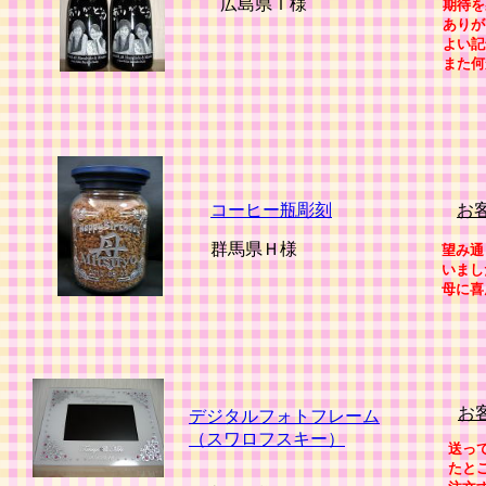
広島県Ｔ様
期待を
ありが
よい記
また何
コーヒー瓶彫刻
お
群馬県Ｈ様
望み通
いまし
母に喜
お
デジタルフォトフレーム
（スワロフスキー）
送っ
たと