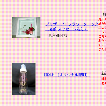
先日
絡が
プリザーブドフラワークロック
二人
（名前,メッセージ彫刻）
ージ
東京都Ｈ様
こち
わら
す。
また
お
哺乳瓶（オリジナル彫刻）
哺
あ