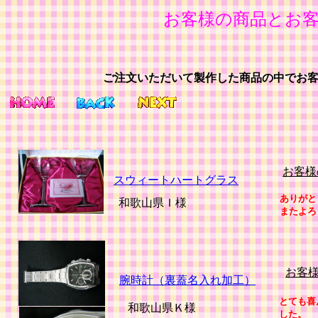
お客様の商品とお客
ご注文いただいて製作した商品の中でお
お客様
スウィートハートグラス
ありがと
和歌山県Ｉ様
またよろ
お客
腕時計（裏蓋名入れ加工）
とても喜
和歌山県Ｋ様
した。