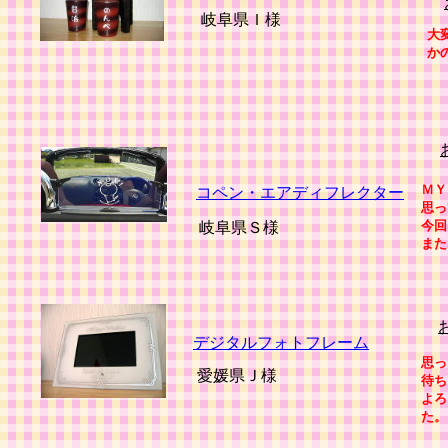
岐阜県Ｉ様
大
か
ＭＹ
コペン・エアディフレクター
思っ
今回
岐阜県Ｓ様
また
デジタルフォトフレーム
思っ
愛媛県Ｊ様
待ち
よろ
た。