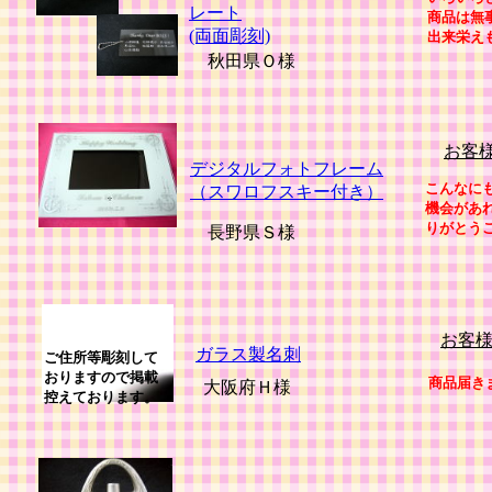
レート
商品は無
(両面彫刻)
出来栄え
秋田県Ｏ様
お客
デジタルフォトフレーム
こんなに
（スワロフスキー付き）
機会があ
りがとう
長野県Ｓ様
お客
ガラス製名刺
ご住所等彫刻して
おりますので掲載
商品届き
大阪府Ｈ様
控えております。