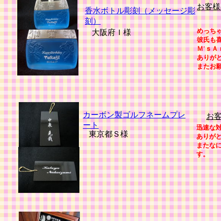
お客様
香水ボトル彫刻（メッセージ彫
刻）
めっち
大阪府Ｉ様
彼氏も喜
Ｍ'ｓＡ
ありが
またお
カーボン製ゴルフネームプレ
お
ート
迅速な
東京都Ｓ様
ありが
またな
す。