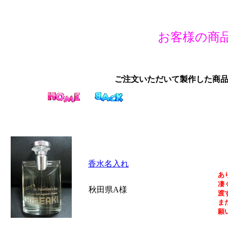
お客様の商品
ご注文いただいて製作した商
香水名入れ
あ
凄
秋田県A様
渡
ま
願い