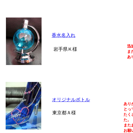
香水名入れ
迅
岩手県Ｋ様
ま
あ
オリジナルボトル
あり
とっ
東京都Ａ様
たく
た。
また
お願