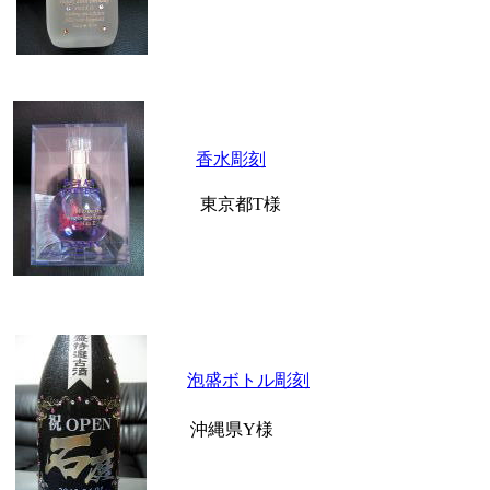
香水彫刻
東京都T様
泡盛ボトル彫刻
沖縄県Y様