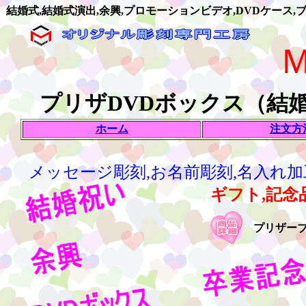
結婚式,結婚式演出,余興,プロモーションビデオ,DVDケース,
プリザDVDボックス（結
ホーム
注文方
メッセージ彫刻,お名前彫刻,名入れ加
ギフト,記念
プリザー