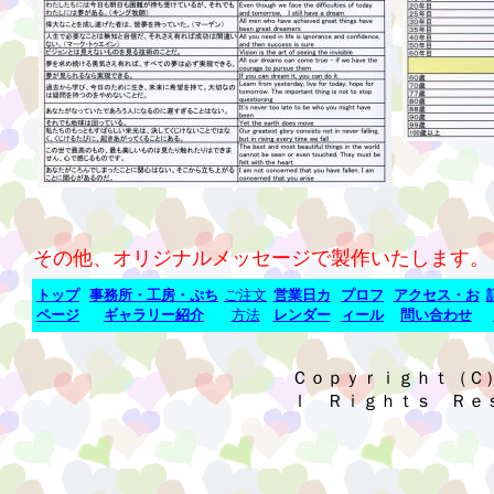
その他、オリジナルメッセージで製作いたします。
トップ
事務所・工房・ぷち
ご注文
営業日カ
プロフ
アクセス・お
ページ
ギャラリー紹介
方法
レンダー
ィール
問い合わせ
Ｃｏｐｙｒｉｇｈｔ（Ｃ
ｌ Ｒｉｇｈｔｓ Ｒｅ