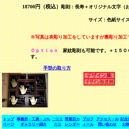
18700円（税込）
彫刻：長寿＋オリジナル文字（
サイズ：色紙サイズ
※写真は表彫り加工をしていますが裏彫り加工
Ｏｐｔｉｏｎ
家紋彫刻も可能です。＋１５０
す。
手型の取り方
トップ
事務所・工房・ぷち
ご注文
営業日カ
プロフ
アクセス・お
記念
ページ
ギャラリー紹介
方法
レンダー
ィール
問い合わせ
お