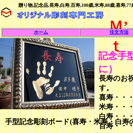
贈り物,記念品,長寿,白寿,百寿,100歳,米寿,88歳,喜寿,
Ｍ
ホーム
注文方法
ｔ
記念手
に）
長寿のお
す。
喜寿・・
米寿・・
白寿・・
手型記念彫刻ボード(喜寿・米寿・白寿
百寿・・