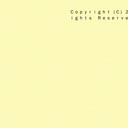
Ｃｏｐｙｒｉｇｈｔ（Ｃ）２
ｉｇｈｔｓ Ｒｅｓｅｒｖ